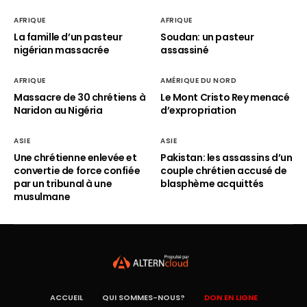
AFRIQUE
AFRIQUE
La famille d’un pasteur
Soudan: un pasteur
nigérian massacrée
assassiné
AFRIQUE
AMÉRIQUE DU NORD
Massacre de 30 chrétiens à
Le Mont Cristo Rey menacé
Naridon au Nigéria
d’expropriation
ASIE
ASIE
Une chrétienne enlevée et
Pakistan: les assassins d’un
convertie de force confiée
couple chrétien accusé de
par un tribunal à une
blasphème acquittés
musulmane
ACCUEIL
QUI SOMMES-NOUS?
DON EN LIGNE