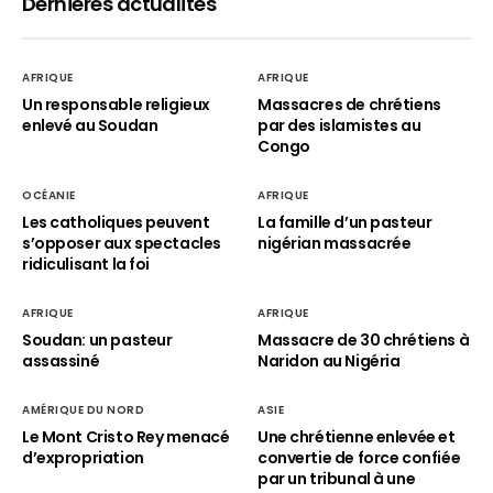
Dernières actualités
AFRIQUE
AFRIQUE
Un responsable religieux
Massacres de chrétiens
enlevé au Soudan
par des islamistes au
Congo
OCÉANIE
AFRIQUE
Les catholiques peuvent
La famille d’un pasteur
s’opposer aux spectacles
nigérian massacrée
ridiculisant la foi
AFRIQUE
AFRIQUE
Soudan: un pasteur
Massacre de 30 chrétiens à
assassiné
Naridon au Nigéria
AMÉRIQUE DU NORD
ASIE
Le Mont Cristo Rey menacé
Une chrétienne enlevée et
d’expropriation
convertie de force confiée
par un tribunal à une