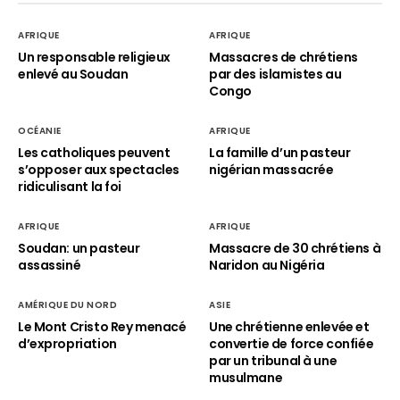
AFRIQUE
AFRIQUE
Un responsable religieux
Massacres de chrétiens
enlevé au Soudan
par des islamistes au
Congo
OCÉANIE
AFRIQUE
Les catholiques peuvent
La famille d’un pasteur
s’opposer aux spectacles
nigérian massacrée
ridiculisant la foi
AFRIQUE
AFRIQUE
Soudan: un pasteur
Massacre de 30 chrétiens à
assassiné
Naridon au Nigéria
AMÉRIQUE DU NORD
ASIE
Le Mont Cristo Rey menacé
Une chrétienne enlevée et
d’expropriation
convertie de force confiée
par un tribunal à une
musulmane