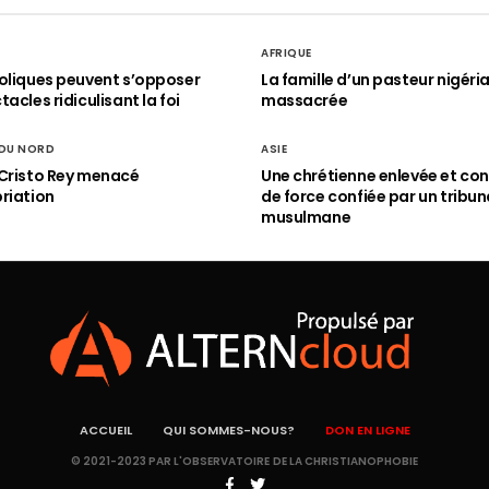
AFRIQUE
oliques peuvent s’opposer
La famille d’un pasteur nigéri
acles ridiculisant la foi
massacrée
 DU NORD
ASIE
Cristo Rey menacé
Une chrétienne enlevée et con
riation
de force confiée par un tribun
musulmane
ACCUEIL
QUI SOMMES-NOUS?
DON EN LIGNE
© 2021-2023 PAR L'OBSERVATOIRE DE LA CHRISTIANOPHOBIE