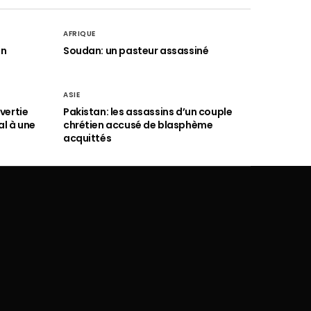
AFRIQUE
an
Soudan: un pasteur assassiné
ASIE
vertie
Pakistan: les assassins d’un couple
al à une
chrétien accusé de blasphème
acquittés