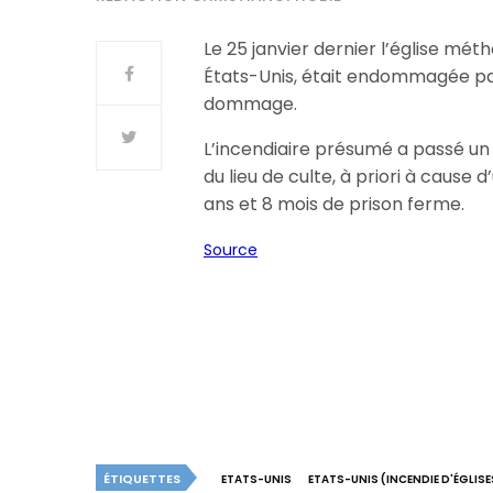
Le 25 janvier dernier l’église mét
États-Unis, était endommagée par
dommage.
L’incendiaire présumé a passé un
du lieu de culte, à priori à cause 
ans et 8 mois de prison ferme.
Source
ÉTIQUETTES
ETATS-UNIS
ETATS-UNIS (INCENDIE D'ÉGLISE