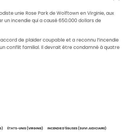
hodiste unie Rose Park de Wolftown en Virginie, aux
 un incendie qui a causé 650.000 dollars de
 accord de plaider coupable et a reconnu l’incendie
d’un conflit familial. Il devrait être condamné à quatre
S)
ÉTATS-UNIS (VIRGINIE)
INCENDIE D'ÉGLISES (SUIVI JUDICIAIRE)