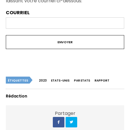
laissant votre courriel ci-dessous:
COURRIEL
ÉTIQUETTES
2023
ETATS-UNIS
PAR ETATS
RAPPORT
Rédaction
Partager