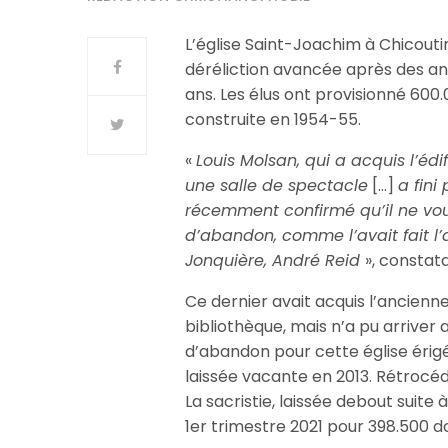
L’église Saint-Joachim à Chicout
déréliction avancée après des an
ans. Les élus ont provisionné 600.
construite en 1954-55.
«
Louis Molsan, qui a acquis l’éd
une salle de spectacle
[…]
a fini
récemment confirmé qu’il ne vou
d’abandon, comme l’avait fait l’
Jonquière, André Reid
», constat
Ce dernier avait acquis l’ancienn
bibliothèque, mais n’a pu arriver a
d’abandon pour cette église érig
laissée vacante en 2013. Rétrocéd
La sacristie, laissée debout suite 
1er trimestre 2021 pour 398.500 