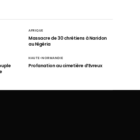
AFRIQUE
é
Massacre de 30 chrétiens à Naridon
au Nigéria
HAUTE-NORMANDIE
ouple
Profanation au cimetière d’Evreux
e