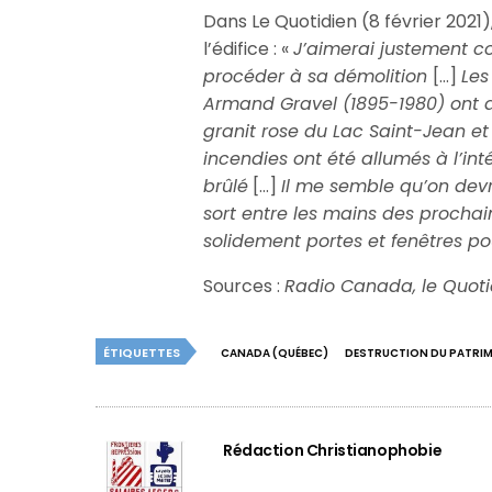
Dans Le Quotidien (8 février 2021
l’édifice : «
J’aimerai justement co
procéder à sa démolition
[…]
Les
Armand Gravel (1895-1980) ont d
granit rose du Lac Saint-Jean et
incendies ont été allumés à l’inté
brûlé
[…]
Il me semble qu’on devr
sort entre les mains des procha
solidement portes et fenêtres p
Sources :
Radio Canada, le Quoti
ÉTIQUETTES
CANADA (QUÉBEC)
DESTRUCTION DU PATRIM
Rédaction Christianophobie