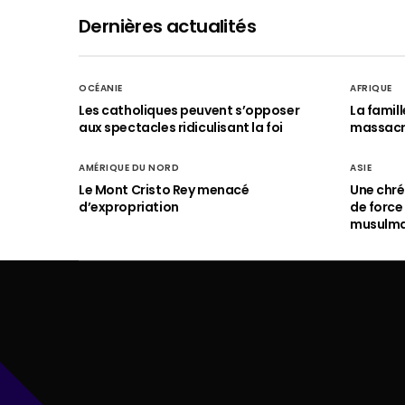
Dernières actualités
OCÉANIE
AFRIQUE
Les catholiques peuvent s’opposer
La famil
aux spectacles ridiculisant la foi
massac
AMÉRIQUE DU NORD
ASIE
Le Mont Cristo Rey menacé
Une chré
d’expropriation
de force
musulm