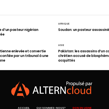
AFRIQUE
le d’un pasteur nigérian
Soudan: un pasteur assassin
rée
ASIE
tienne enlevée et convertie
Pakistan: les assassins d’un c
 confiée par un tribunal à une
chrétien accusé de blasphèm
ane
acquittés
ACCUEIL
QUI SOMMES-NOUS?
DON EN LIGNE