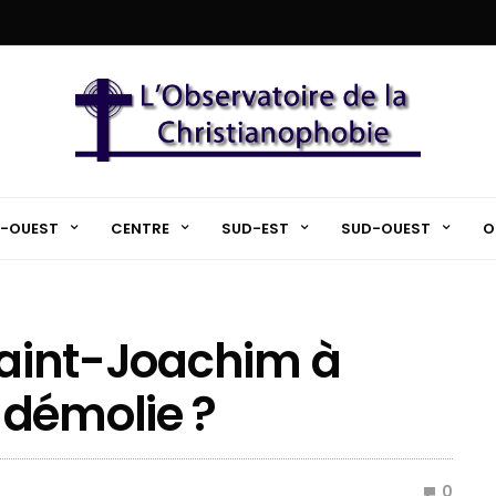
-OUEST
CENTRE
SUD-EST
SUD-OUEST
O
 Saint-Joachim à
 démolie ?
0