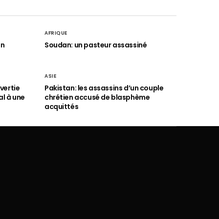
AFRIQUE
an
Soudan: un pasteur assassiné
ASIE
vertie
Pakistan: les assassins d’un couple
al à une
chrétien accusé de blasphème
acquittés