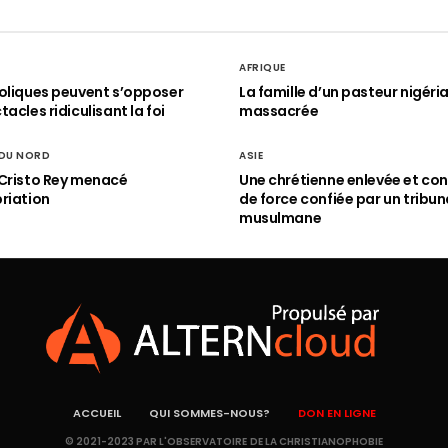
AFRIQUE
oliques peuvent s’opposer
La famille d’un pasteur nigéri
acles ridiculisant la foi
massacrée
 DU NORD
ASIE
Cristo Rey menacé
Une chrétienne enlevée et con
riation
de force confiée par un tribun
musulmane
ACCUEIL
QUI SOMMES-NOUS?
DON EN LIGNE
© 2021-2023 PAR L'OBSERVATOIRE DE LA CHRISTIANOPHOBIE