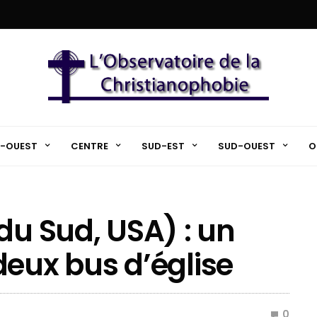
-OUEST
CENTRE
SUD-EST
SUD-OUEST
O
du Sud, USA) : un
deux bus d’église
0