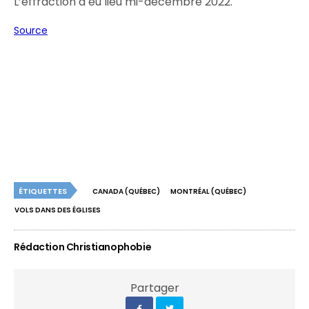
L’effraction a eu lieu mi-décembre 2022.
Source
ÉTIQUETTES
CANADA (QUÉBEC)
MONTRÉAL (QUÉBEC)
VOLS DANS DES ÉGLISES
Rédaction Christianophobie
Partager