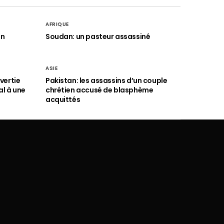
AFRIQUE
an
Soudan: un pasteur assassiné
ASIE
vertie
Pakistan: les assassins d’un couple
al à une
chrétien accusé de blasphème
acquittés