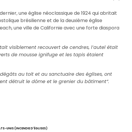
dernier, une église néoclassique de 1924 qui abritait
tolique brésilienne et de la deuxième église
ch, une ville de Californie avec une forte diaspora
était visiblement recouvert de cendres, l’autel était
verts de mousse ignifuge et les tapis étaient
dégâts au toit et au sanctuaire des églises, ont
ment détruit le dôme et le grenier du bâtiment”.
ATS-UNIS (INCENDIE D'ÉGLISES)