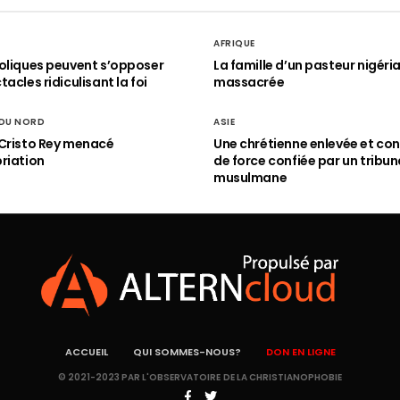
AFRIQUE
oliques peuvent s’opposer
La famille d’un pasteur nigéri
acles ridiculisant la foi
massacrée
 DU NORD
ASIE
Cristo Rey menacé
Une chrétienne enlevée et con
riation
de force confiée par un tribun
musulmane
ACCUEIL
QUI SOMMES-NOUS?
DON EN LIGNE
© 2021-2023 PAR L'OBSERVATOIRE DE LA CHRISTIANOPHOBIE