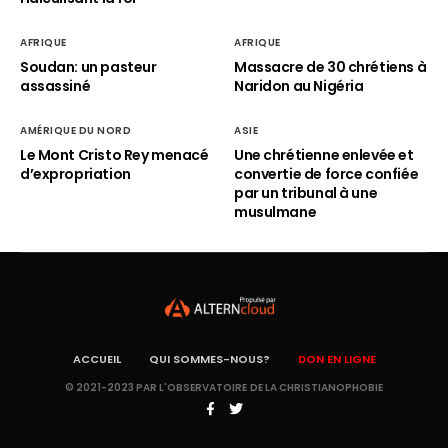
AFRIQUE
AFRIQUE
Soudan: un pasteur
Massacre de 30 chrétiens à
assassiné
Naridon au Nigéria
AMÉRIQUE DU NORD
ASIE
Le Mont Cristo Rey menacé
Une chrétienne enlevée et
d’expropriation
convertie de force confiée
par un tribunal à une
musulmane
ACCUEIL
QUI SOMMES-NOUS?
DON EN LIGNE
© 2021-2023 PAR L'OBSERVATOIRE DE LA CHRISTIANOPHOBIE