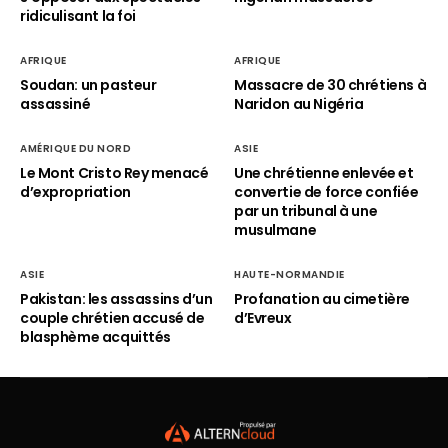
ridiculisant la foi
AFRIQUE
AFRIQUE
Soudan: un pasteur
Massacre de 30 chrétiens à
assassiné
Naridon au Nigéria
AMÉRIQUE DU NORD
ASIE
Le Mont Cristo Rey menacé
Une chrétienne enlevée et
d’expropriation
convertie de force confiée
par un tribunal à une
musulmane
ASIE
HAUTE-NORMANDIE
Pakistan: les assassins d’un
Profanation au cimetière
couple chrétien accusé de
d’Evreux
blasphème acquittés