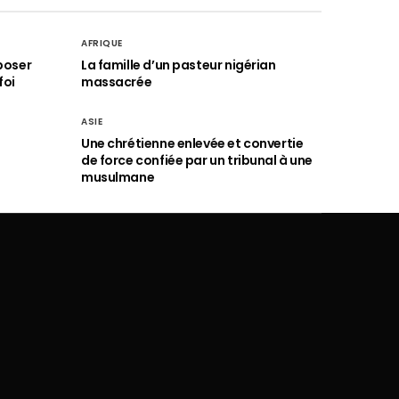
AFRIQUE
poser
La famille d’un pasteur nigérian
foi
massacrée
ASIE
Une chrétienne enlevée et convertie
de force confiée par un tribunal à une
musulmane