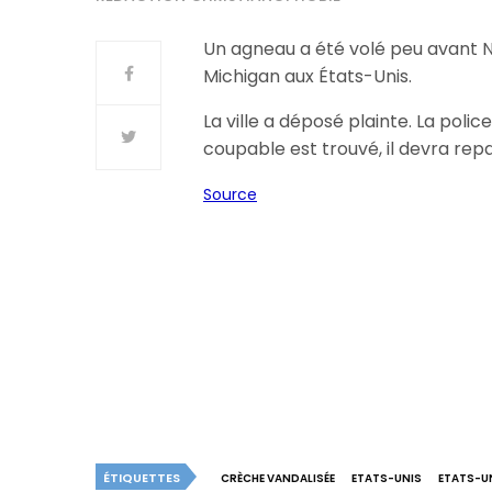
Un agneau a été volé peu avant No
Michigan aux États-Unis.
La ville a déposé plainte. La polic
coupable est trouvé, il devra rep
Source
ÉTIQUETTES
CRÈCHE VANDALISÉE
ETATS-UNIS
ETATS-U