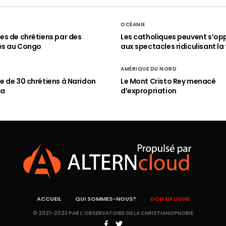
OCÉANIE
s de chrétiens par des
Les catholiques peuvent s’op
es au Congo
aux spectacles ridiculisant la 
AMÉRIQUE DU NORD
 de 30 chrétiens à Naridon
Le Mont Cristo Rey menacé
ia
d’expropriation
ACCUEIL
QUI SOMMES-NOUS?
DON EN LIGNE
© 2021-2023 PAR L'OBSERVATOIRE DE LA CHRISTIANOPHOBIE