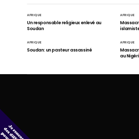
AFRIQUE
AFRIQUE
Un responsable religieux enlevé au
Massacre
Soudan
islamist
AFRIQUE
AFRIQUE
Soudan: un pasteur assassiné
Massacre
au Nigér