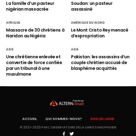
La famille d’un pasteur
Soudan: un pasteur
nigérian massacrée
assassiné
AFRIQUE
AMÉRIQUE DU NORD
Massacre de 30 chrétiens à
Le Mont Cristo Rey menacé
Naridon au Nigéria
d’expropriation
ASIE
ASIE
Une chrétienne enlevée et
Pakistan: les assassins d’un
convertie de force confiée
couple chrétien accusé de
par un tribunal à une
blasphème acquittés
musulmane
ACCUEIL
QUI SOMMES-NOUS?
DON EN LIGNE
© 2021-2023 PAR L'OBSERVATOIRE DE LA CHRISTIANOPHOBIE