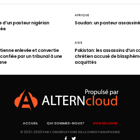
AFRIQUE
le d’un pasteur nigérian
Soudan: un pasteur assassin
rée
ASIE
tienne enlevée et convertie
Pakistan: les assassins d’un c
 confiée par un tribunal à une
chrétien accusé de blasphèm
ane
acquittés
ACCUEIL
QUI SOMMES-NOUS?
DON EN LIGNE
© 2021-2023 PAR L'OBSERVATOIRE DE LA CHRISTIANOPHOBIE