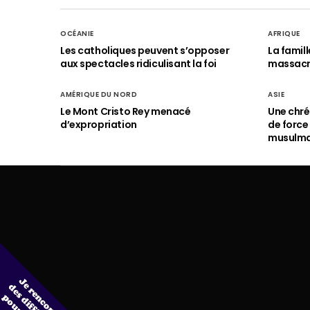
OCÉANIE
AFRIQUE
Les catholiques peuvent s’opposer
La famil
aux spectacles ridiculisant la foi
massac
AMÉRIQUE DU NORD
ASIE
Le Mont Cristo Rey menacé
Une chré
d’expropriation
de force
musulm