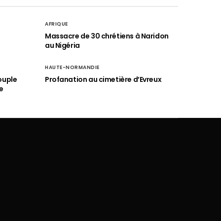
AFRIQUE
é
Massacre de 30 chrétiens à Naridon
au Nigéria
HAUTE-NORMANDIE
ouple
Profanation au cimetière d’Evreux
e