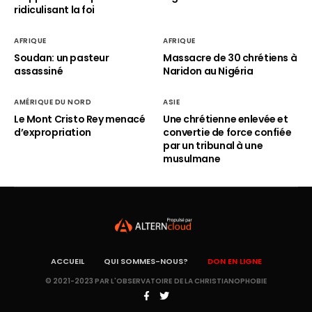
ridiculisant la foi
AFRIQUE
AFRIQUE
Soudan: un pasteur
Massacre de 30 chrétiens à
assassiné
Naridon au Nigéria
AMÉRIQUE DU NORD
ASIE
Le Mont Cristo Rey menacé
Une chrétienne enlevée et
d’expropriation
convertie de force confiée
par un tribunal à une
musulmane
ACCUEIL
QUI SOMMES-NOUS?
DON EN LIGNE
© 2021-2023 PAR L'OBSERVATOIRE DE LA CHRISTIANOPHOBIE