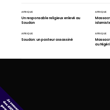
AFRIQUE
AFRIQUE
Un responsable religieux enlevé au
Massacre
Soudan
islamist
AFRIQUE
AFRIQUE
Soudan: un pasteur assassiné
Massacre
au Nigér