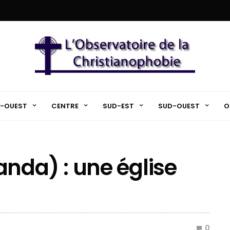
-OUEST
CENTRE
SUD-EST
SUD-OUEST
O
da) : une église
0