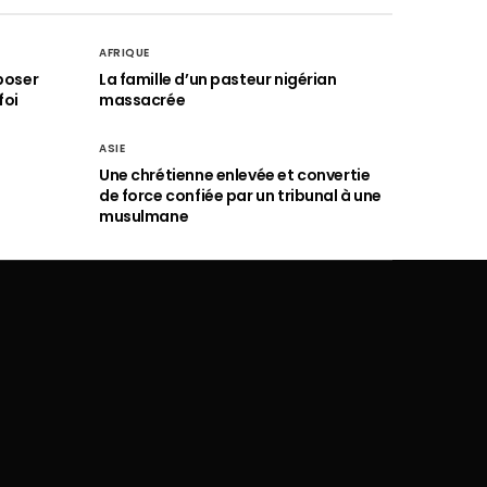
AFRIQUE
poser
La famille d’un pasteur nigérian
foi
massacrée
ASIE
Une chrétienne enlevée et convertie
de force confiée par un tribunal à une
musulmane