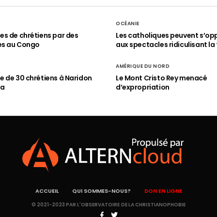
OCÉANIE
s de chrétiens par des
Les catholiques peuvent s’op
es au Congo
aux spectacles ridiculisant la 
AMÉRIQUE DU NORD
 de 30 chrétiens à Naridon
Le Mont Cristo Rey menacé
ia
d’expropriation
ACCUEIL
QUI SOMMES-NOUS?
DON EN LIGNE
© 2021-2023 PAR L'OBSERVATOIRE DE LA CHRISTIANOPHOBIE