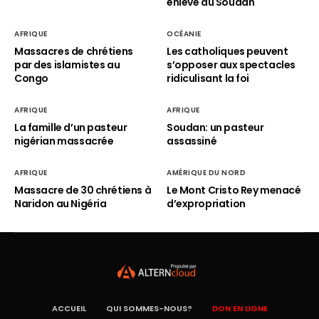
enlevé au Soudan
AFRIQUE
OCÉANIE
Massacres de chrétiens
Les catholiques peuvent
par des islamistes au
s’opposer aux spectacles
Congo
ridiculisant la foi
AFRIQUE
AFRIQUE
La famille d’un pasteur
Soudan: un pasteur
nigérian massacrée
assassiné
AFRIQUE
AMÉRIQUE DU NORD
Massacre de 30 chrétiens à
Le Mont Cristo Rey menacé
Naridon au Nigéria
d’expropriation
ACCUEIL
QUI SOMMES-NOUS?
DON EN LIGNE