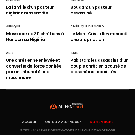
La famille d’un pasteur
Soudan: un pasteur
nigérian massacrée
assassiné
AFRIQUE
AMÉRIQUE DU NORD
Massacre de 30 chrétiens à
Le Mont Cristo Rey menacé
Naridon au Nigéria
d’expropriation
ASIE
ASIE
Une chrétienne enlevée et
Pakistan: les assassins d’un
convertie de force confiée
couple chrétien accusé de
par un tribunal à une
blasphème acquittés
musulmane
ACCUEIL
QUI SOMMES-NOUS?
DON EN LIGNE
© 2021-2023 PAR L'OBSERVATOIRE DE LA CHRISTIANOPHOBIE