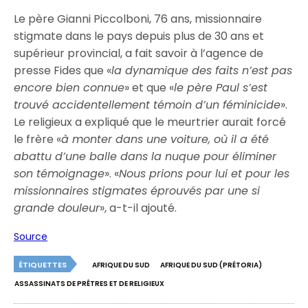
Le père Gianni Piccolboni, 76 ans, missionnaire
stigmate dans le pays depuis plus de 30 ans et
supérieur provincial, a fait savoir à l’agence de
presse Fides que «
la dynamique des faits n’est pas
encore bien connue
» et que «
le père Paul s’est
trouvé accidentellement témoin d’un féminicide
».
Le religieux a expliqué que le meurtrier aurait forcé
le frère «
à monter dans une voiture, où il a été
abattu d’une balle dans la nuque pour éliminer
son témoignage
». «
Nous prions pour lui et pour les
missionnaires stigmates éprouvés par une si
grande douleur
», a-t-il ajouté.
Source
ÉTIQUETTES
AFRIQUE DU SUD
AFRIQUE DU SUD (PRÉTORIA)
ASSASSINATS DE PRÊTRES ET DE RELIGIEUX