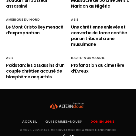
Soudan: un pasteur
Massacre de 30 chrétiens à
assassiné
Naridon au Nigéria
AMÉRIQUE DU NORD
ASIE
Le Mont Cristo Rey menacé
Une chrétienne enlevée et
d’expropriation
convertie de force confiée
par un tribunal à une
musulmane
ASIE
HAUTE-NORMANDIE
Pakistan: les assassins d’un
Profanation au cimetière
couple chrétien accusé de
d’Evreux
blasphème acquittés
ACCUEIL
QUI SOMMES-NOUS?
DON EN LIGNE
© 2021-2023 PAR L'OBSERVATOIRE DE LA CHRISTIANOPHOBIE