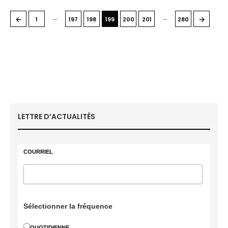
…
…
←
→
1
197
198
199
200
201
280
LETTRE D’ACTUALITÉS
COURRIEL
Sélectionner la fréquence
QUOTIDIENNE