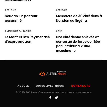
AFRIQUE
AFRIQUE
Soudan: un pasteur
Massacre de 30 chrétiens à
assassiné
Naridon au Nigéria
AMÉRIQUE DU NORD
ASIE
Le Mont Cristo Rey menacé
Une chrétienne enlevée et
d’expropriation
convertie de force confiée
par un tribunal à une
musulmane
ACCUEIL
QUI SOMMES-NOUS?
DON EN LIGNE
© 2021-2023 PAR L'OBSERVATOIRE DE LA CHRISTIANOPHOBIE