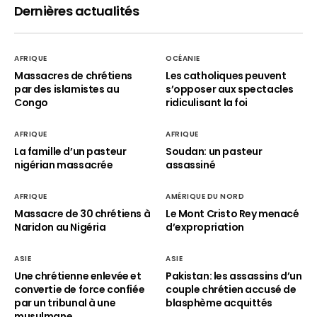
Dernières actualités
AFRIQUE
OCÉANIE
Massacres de chrétiens
Les catholiques peuvent
par des islamistes au
s’opposer aux spectacles
Congo
ridiculisant la foi
AFRIQUE
AFRIQUE
La famille d’un pasteur
Soudan: un pasteur
nigérian massacrée
assassiné
AFRIQUE
AMÉRIQUE DU NORD
Massacre de 30 chrétiens à
Le Mont Cristo Rey menacé
Naridon au Nigéria
d’expropriation
ASIE
ASIE
Une chrétienne enlevée et
Pakistan: les assassins d’un
convertie de force confiée
couple chrétien accusé de
par un tribunal à une
blasphème acquittés
musulmane