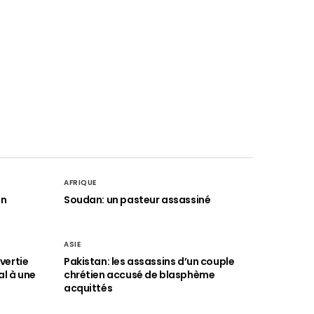
AFRIQUE
an
Soudan: un pasteur assassiné
ASIE
vertie
Pakistan: les assassins d’un couple
al à une
chrétien accusé de blasphème
acquittés