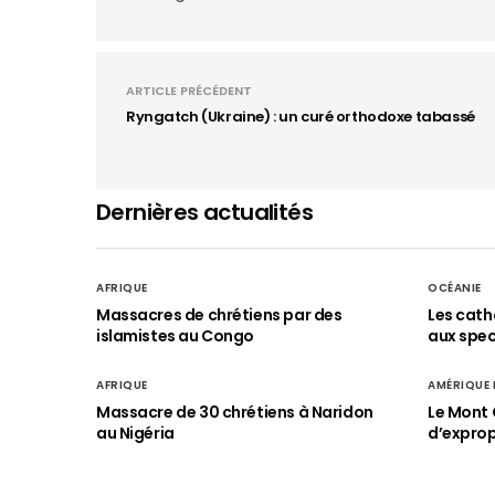
ARTICLE PRÉCÉDENT
Ryngatch (Ukraine) : un curé orthodoxe tabassé
Dernières actualités
AFRIQUE
OCÉANIE
Massacres de chrétiens par des
Les cath
islamistes au Congo
aux spect
AFRIQUE
AMÉRIQUE
Massacre de 30 chrétiens à Naridon
Le Mont 
au Nigéria
d’exprop