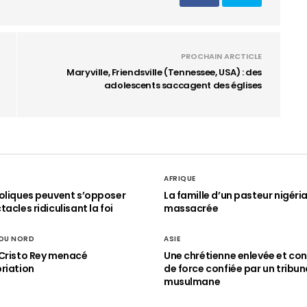
PROCHAIN ARCTICLE
Maryville, Friendsville (Tennessee, USA) : des
adolescents saccagent des églises
AFRIQUE
oliques peuvent s’opposer
La famille d’un pasteur nigéri
acles ridiculisant la foi
massacrée
 DU NORD
ASIE
Cristo Rey menacé
Une chrétienne enlevée et con
riation
de force confiée par un tribun
musulmane