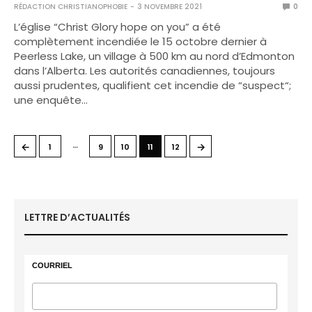
RÉDACTION CHRISTIANOPHOBIE
3 NOVEMBRE 2021
0
L’église “Christ Glory hope on you” a été
complètement incendiée le 15 octobre dernier à
Peerless Lake, un village à 500 km au nord d’Edmonton
dans l’Alberta. Les autorités canadiennes, toujours
aussi prudentes, qualifient cet incendie de “suspect“;
une enquête…
…
←
→
1
9
10
11
12
LETTRE D’ACTUALITÉS
COURRIEL