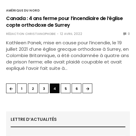
AMÉRIQUE DU NORD
Canada : 4 ans ferme pour l’incendiaire de l’église
copte orthodoxe de Surrey
RÉDACTION CHRISTIANOPHOBIE
12 AVRIL 2022
0
Kathleen Panek, mise en cause pour l’incendie, le 19
juillet 2021 d’une église grecque orthodoxe à Surrey, en
Colombie Britannique, a été condamnée à quatre ans
de prison ferme; elle avait plaidé coupable et avait
expliqué l’avoir fait suite à…
←
→
1
2
3
4
5
6
LETTRE D’ACTUALITÉS