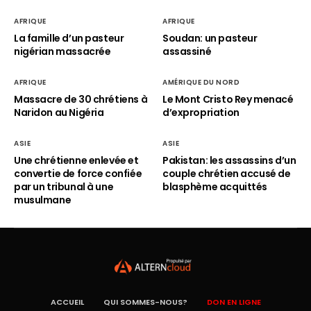
AFRIQUE
AFRIQUE
La famille d’un pasteur
Soudan: un pasteur
nigérian massacrée
assassiné
AFRIQUE
AMÉRIQUE DU NORD
Massacre de 30 chrétiens à
Le Mont Cristo Rey menacé
Naridon au Nigéria
d’expropriation
ASIE
ASIE
Une chrétienne enlevée et
Pakistan: les assassins d’un
convertie de force confiée
couple chrétien accusé de
par un tribunal à une
blasphème acquittés
musulmane
ACCUEIL
QUI SOMMES-NOUS?
DON EN LIGNE