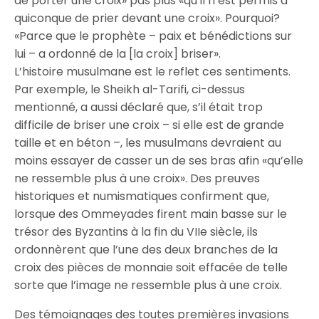
de porter une croix» pas plus «qu’il n’est permis à
quiconque de prier devant une croix». Pourquoi?
«Parce que le prophète – paix et bénédictions sur
lui – a ordonné de la [la croix] briser».
L’histoire musulmane est le reflet ces sentiments.
Par exemple, le Sheikh al-Tarifi, ci-dessus
mentionné, a aussi déclaré que, s’il était trop
difficile de briser une croix – si elle est de grande
taille et en béton –, les musulmans devraient au
moins essayer de casser un de ses bras afin «qu’elle
ne ressemble plus à une croix». Des preuves
historiques et numismatiques confirment que,
lorsque des Ommeyades firent main basse sur le
trésor des Byzantins à la fin du VIIe siècle, ils
ordonnèrent que l’une des deux branches de la
croix des pièces de monnaie soit effacée de telle
sorte que l’image ne ressemble plus à une croix.
Des témoignages des toutes premières invasions