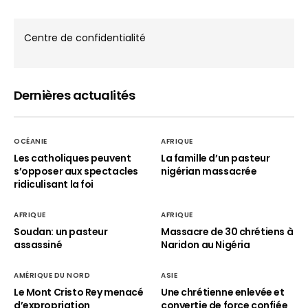
Centre de confidentialité
Dernières actualités
OCÉANIE
AFRIQUE
Les catholiques peuvent
La famille d’un pasteur
s’opposer aux spectacles
nigérian massacrée
ridiculisant la foi
AFRIQUE
AFRIQUE
Soudan: un pasteur
Massacre de 30 chrétiens à
assassiné
Naridon au Nigéria
AMÉRIQUE DU NORD
ASIE
Le Mont Cristo Rey menacé
Une chrétienne enlevée et
d’expropriation
convertie de force confiée