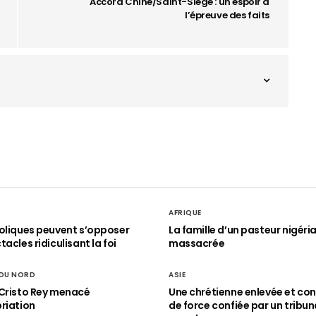
Accord Chine/Saint-Siège : un espoir à
l’épreuve des faits
AFRIQUE
oliques peuvent s’opposer
La famille d’un pasteur nigéri
acles ridiculisant la foi
massacrée
 DU NORD
ASIE
Cristo Rey menacé
Une chrétienne enlevée et con
riation
de force confiée par un tribun