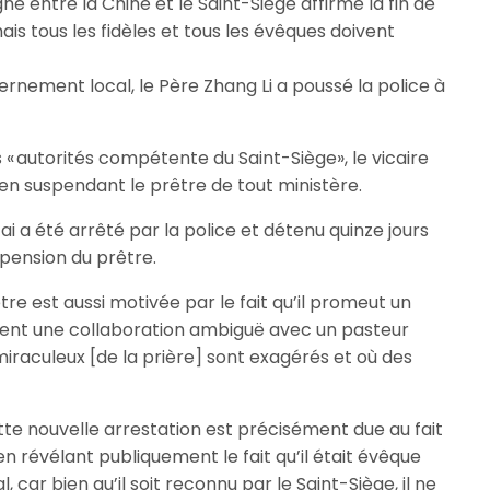
gné entre la Chine et le Saint-Siège affirme la fin de
ais tous les fidèles et tous les évêques doivent
rnement local, le Père Zhang Li a poussé la police à
« autorités compétente du Saint-Siège», le vicaire
 en suspendant le prêtre de tout ministère.
ai a été arrêté par la police et détenu quinze jours
uspension du prêtre.
re est aussi motivée par le fait qu’il promeut un
ient une collaboration ambiguë avec un pasteur
miraculeux [de la prière] sont exagérés et où des
ette nouvelle arrestation est précisément due au fait
n révélant publiquement le fait qu’il était évêque
 car bien qu’il soit reconnu par le Saint-Siège, il ne