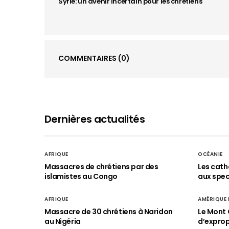
Syrie: un avenir incertain pour les chrétiens
COMMENTAIRES
(0)
Dernières actualités
AFRIQUE
OCÉANIE
Massacres de chrétiens par des
Les cath
islamistes au Congo
aux spect
AFRIQUE
AMÉRIQUE
Massacre de 30 chrétiens à Naridon
Le Mont 
au Nigéria
d’exprop