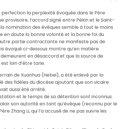
la perfection la perplexité évoquée dans le Père
que provisoire, l’accord signé entre Pékin et le Saint-
 la nomination des évêques semble à tout le moins
e en doute la bonne volonté et la bonne foi du
’autre partie contractante ne manifeste pas de
récis évoqué ci-dessous montre qu’en matière
ne demeurent en désaccord et que la source de
est loin d’être tarie.
errain de Xuanhua (Hebei), a été enlevé par la
alé des fidèles du diocèse ajoutant que son vicaire
vait aussi été arrêté.
estation et le temps de sa détention sont inconnus.
 valoir son autorité en tant qu’évêque (reconnu par le
Père Zhang Li, qui l’a accusé de ne pas suivre les