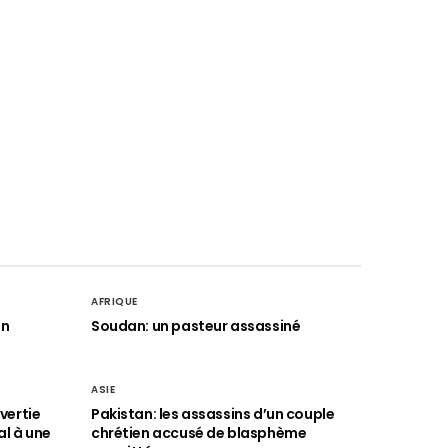
AFRIQUE
an
Soudan: un pasteur assassiné
ASIE
vertie
Pakistan: les assassins d’un couple
al à une
chrétien accusé de blasphème