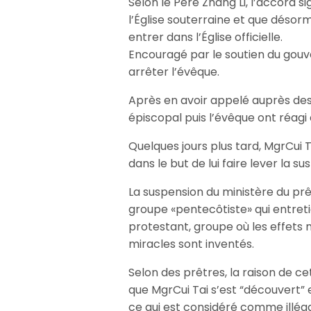
Selon le Père Zhang Li, l’accord si
l’Église souterraine et que désorm
entrer dans l’Église officielle.
Encouragé par le soutien du gouve
arrêter l’évêque.
Après en avoir appelé auprès des 
épiscopal puis l’évêque ont réagi
Quelques jours plus tard, MgrCui T
dans le but de lui faire lever la s
La suspension du ministère du prêt
groupe «pentecôtiste» qui entret
protestant, groupe où les effets 
miracles sont inventés.
Selon des prêtres, la raison de c
que MgrCui Tai s’est “découvert” e
ce qui est considéré comme illégal,