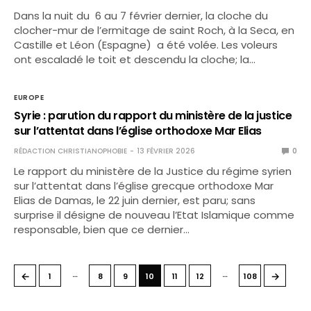
Dans la nuit du 6 au 7 février dernier, la cloche du
clocher-mur de l’ermitage de saint Roch, à la Seca, en
Castille et Léon (Espagne) a été volée. Les voleurs
ont escaladé le toit et descendu la cloche; la…
EUROPE
Syrie : parution du rapport du ministère de la justice
sur l’attentat dans l’église orthodoxe Mar Elias
RÉDACTION CHRISTIANOPHOBIE
13 FÉVRIER 2026
0
Le rapport du ministère de la Justice du régime syrien
sur l’attentat dans l’église grecque orthodoxe Mar
Elias de Damas, le 22 juin dernier, est paru; sans
surprise il désigne de nouveau l’Etat Islamique comme
responsable, bien que ce dernier…
…
…
←
→
1
8
9
10
11
12
108