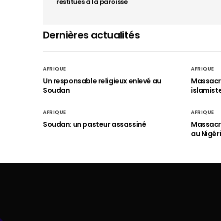
restitués à la paroisse
Dernières actualités
AFRIQUE
AFRIQUE
Un responsable religieux enlevé au
Massacre
Soudan
islamist
AFRIQUE
AFRIQUE
Soudan: un pasteur assassiné
Massacre
au Nigér