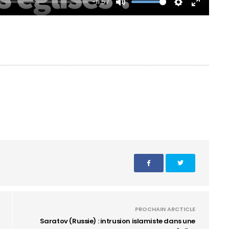
-11:57
Mute
Settings
Enter
fullscre
PROCHAIN ARCTICLE
Saratov (Russie) : intrusion islamiste dans une