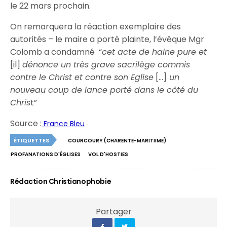
le 22 mars prochain.
On remarquera la réaction exemplaire des
autorités – le maire a porté plainte, l’évêque Mgr
Colomb a condamné “
cet acte de haine pure et
[il]
dénonce un très grave sacrilège commis
contre le Christ et contre son Eglise
[…]
un
nouveau coup de lance porté dans le côté du
Chris
t”
Source :
France Bleu
ÉTIQUETTES
COURCOURY (CHARENTE-MARITIIME)
PROFANATIONS D'ÉGLISES
VOL D'HOSTIES
Rédaction Christianophobie
Partager