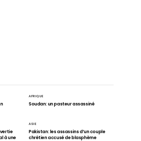
AFRIQUE
an
Soudan: un pasteur assassiné
ASIE
vertie
Pakistan: les assassins d’un couple
al à une
chrétien accusé de blasphème