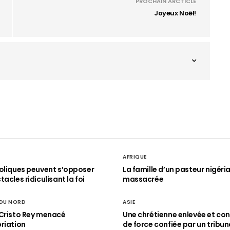
PROCHAIN ARCTICLE
Joyeux Noël!
AFRIQUE
oliques peuvent s’opposer
La famille d’un pasteur nigéri
acles ridiculisant la foi
massacrée
 DU NORD
ASIE
Cristo Rey menacé
Une chrétienne enlevée et con
riation
de force confiée par un tribun