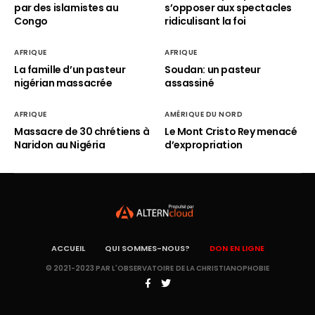
par des islamistes au
s’opposer aux spectacles
Congo
ridiculisant la foi
AFRIQUE
AFRIQUE
La famille d’un pasteur
Soudan: un pasteur
nigérian massacrée
assassiné
AFRIQUE
AMÉRIQUE DU NORD
Massacre de 30 chrétiens à
Le Mont Cristo Rey menacé
Naridon au Nigéria
d’expropriation
ACCUEIL
QUI SOMMES-NOUS?
DON EN LIGNE
© 2021-2023 PAR L'OBSERVATOIRE DE LA CHRISTIANOPHOBIE