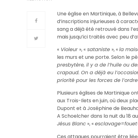
Une église en Martinique, à Bellev
d’inscriptions injurieuses à caract
sang a déjà été retrouvé dans l’esc
mais jusqu’ici traités avec peu d’a
«
Violeur
», «
sataniste
», «
la mais
les murs et une porte. Selon le pè
presbytère, il y a de l’huile ou
crapaud. On a déjà eu l’occasion
priorité pour les forces de l’ordre
Plusieurs églises de Martinique o
aux Trois-Ilets en juin, où deux 
Dupont et à Joséphine de Beauharn
A Schoelcher dans la nuit du 18 au
Jésus Blanc
», «
esclavage=fouet
Ces attaques pourraient être lié