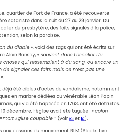
ue, quartier de Fort de France, a été recouverte
ère sataniste dans la nuit du 27 au 28 janvier. Du
alier du presbytère, des faits signalés à la police,
ttention, selon la paroisse.
on du diable
», voici des tags qui ont été écrits sur
re Alain Ransay, «
souvent dans l’escalier du
 des choses qui ressemblent à du sang, ou encore un
 de signaler ces faits mais ce n’est pas une
».
nt déjà été cibles d’actes de vandalisme, notamment
plaques en marbre dédiées au vénérable Léon Papin
ais, qui y a été baptisée en 1763, ont été détruites.
 19 décembre, l’église avait été taguée : «
colon
=mort Eglise coupable
» (voir
et
).
ici
là
es aux passions du mouvement BLM (Blacks Live