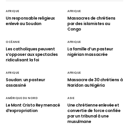
AFRIQUE
AFRIQUE
Un responsable religieux
Massacres de chrétiens
enlevé au Soudan
par des islamistes au
Congo
OCÉANIE
AFRIQUE
Les catholiques peuvent
La famille d’un pasteur
s’opposer aux spectacles
nigérian massacrée
ridiculisant la foi
AFRIQUE
AFRIQUE
Soudan: un pasteur
Massacre de 30 chrétiens à
assassiné
Naridon au Nigéria
AMÉRIQUE DU NORD
ASIE
Le Mont Cristo Rey menacé
Une chrétienne enlevée et
d’expropriation
convertie de force confiée
par un tribunal à une
musulmane