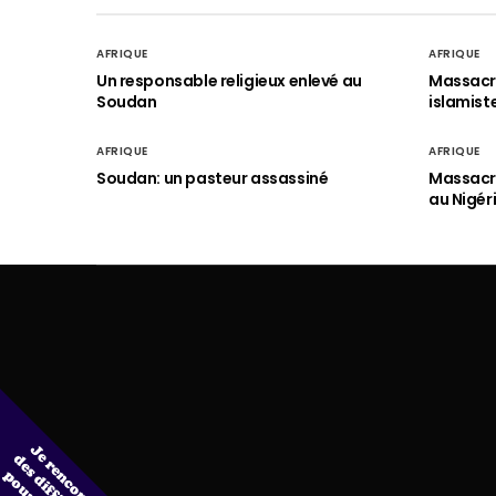
AFRIQUE
AFRIQUE
Un responsable religieux enlevé au
Massacre
Soudan
islamist
AFRIQUE
AFRIQUE
Soudan: un pasteur assassiné
Massacre
au Nigér