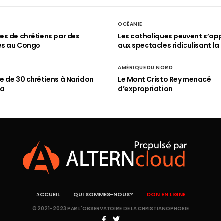
OCÉANIE
s de chrétiens par des
Les catholiques peuvent s’op
es au Congo
aux spectacles ridiculisant la 
AMÉRIQUE DU NORD
 de 30 chrétiens à Naridon
Le Mont Cristo Rey menacé
ia
d’expropriation
ACCUEIL
QUI SOMMES-NOUS?
DON EN LIGNE
© 2021-2023 PAR L'OBSERVATOIRE DE LA CHRISTIANOPHOBIE