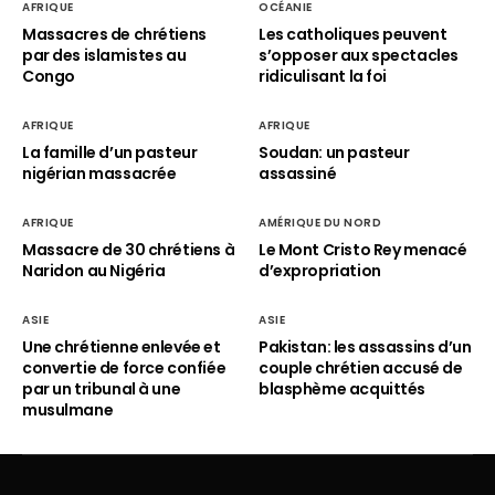
AFRIQUE
OCÉANIE
Massacres de chrétiens
Les catholiques peuvent
par des islamistes au
s’opposer aux spectacles
Congo
ridiculisant la foi
AFRIQUE
AFRIQUE
La famille d’un pasteur
Soudan: un pasteur
nigérian massacrée
assassiné
AFRIQUE
AMÉRIQUE DU NORD
Massacre de 30 chrétiens à
Le Mont Cristo Rey menacé
Naridon au Nigéria
d’expropriation
ASIE
ASIE
Une chrétienne enlevée et
Pakistan: les assassins d’un
convertie de force confiée
couple chrétien accusé de
par un tribunal à une
blasphème acquittés
musulmane