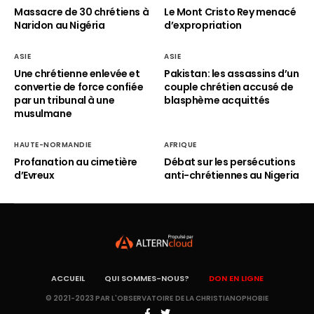
Massacre de 30 chrétiens à
Le Mont Cristo Rey menacé
Naridon au Nigéria
d’expropriation
ASIE
ASIE
Une chrétienne enlevée et
Pakistan: les assassins d’un
convertie de force confiée
couple chrétien accusé de
par un tribunal à une
blasphème acquittés
musulmane
HAUTE-NORMANDIE
AFRIQUE
Profanation au cimetière
Débat sur les persécutions
d’Evreux
anti-chrétiennes au Nigeria
ACCUEIL
QUI SOMMES-NOUS?
DON EN LIGNE
© 2021-2023 PAR L'OBSERVATOIRE DE LA CHRISTIANOPHOBIE