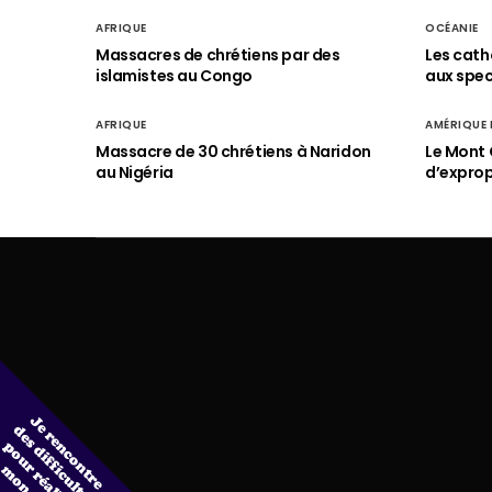
AFRIQUE
OCÉANIE
Massacres de chrétiens par des
Les cath
islamistes au Congo
aux spect
AFRIQUE
AMÉRIQUE
Massacre de 30 chrétiens à Naridon
Le Mont 
au Nigéria
d’exprop