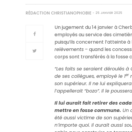
RÉDACTION CHRISTIANOPHOBIE
25 JANVIER 2025
Un jugement du 14 janvier à Cher
employés au service des cimetièr
puisqu’ils concernent l’atteinte 
relèvements
– quand les concessi
corps sont transférés à la foss
“Les faits se seraient déroulés à
er
de ses collègues, employé le 1
m
son supérieur. Il ne lui expliquerai
l’appellerait “bozo”. Il le pousse
Il lui aurait fait retirer des 
mettre en fosse commune.
Un a
été aussi victime de son supérieu
n’importe quoi. Il aurait aussi sou