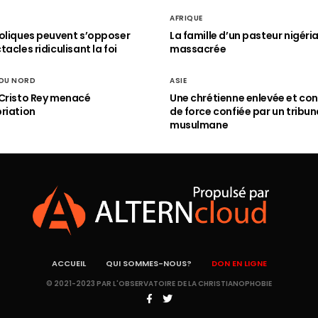
AFRIQUE
oliques peuvent s’opposer
La famille d’un pasteur nigéri
acles ridiculisant la foi
massacrée
 DU NORD
ASIE
Cristo Rey menacé
Une chrétienne enlevée et con
riation
de force confiée par un tribun
musulmane
ACCUEIL
QUI SOMMES-NOUS?
DON EN LIGNE
© 2021-2023 PAR L'OBSERVATOIRE DE LA CHRISTIANOPHOBIE