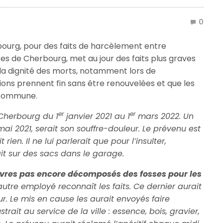
0
bourg, pour des faits de harcèlement entre
es de Cherbourg, met au jour des faits plus graves
à la dignité des morts, notamment lors de
ons prennent fin sans être renouvelées et que les
e commune.
er
er
 Cherbourg du 1
janvier 2021 au 1
mars 2022. Un
ai 2021, serait son souffre-douleur. Le prévenu est
t rien. Il ne lui parlerait que pour l’insulter,
rait sur des sacs dans le garage.
cadavres pas encore décomposés des fosses pour les
utre employé reconnaît les faits. Ce dernier aurait
r. Le mis en cause les aurait envoyés faire
strait au service de la ville : essence, bois, gravier,