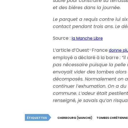
sable pour construire sa terrass
et des bières dans la journée.
Le parquet a requis contre lui si
contact pendant trois ans. Le dél
Source :
la Manche Libre
L’article d’Ouest-France
donne plu
employé a déclaré à la barre :
“i
pas nécessaire puisque la pelle 
envoyait vider des tombes alors
décomposés. Normalement on aura
continuer l’exhumation. On a du 
commune. L’odeur était pestilenti
renseigné, je savais qu’on risqu
ÉTIQUETTES
CHERBOURG (MANCHE)
TOMBES CHRÉTIENNE