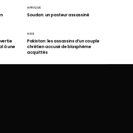
AFRIQUE
an
Soudan: un pasteur assassiné
ASIE
vertie
Pakistan: les assassins d’un couple
al à une
chrétien accusé de blasphème
acquittés