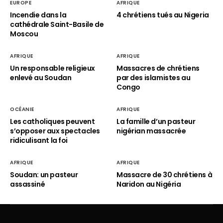
EUROPE
AFRIQUE
Incendie dans la
4 chrétiens tués au Nigeria
cathédrale Saint-Basile de
Moscou
AFRIQUE
AFRIQUE
Un responsable religieux
Massacres de chrétiens
enlevé au Soudan
par des islamistes au
Congo
OCÉANIE
AFRIQUE
Les catholiques peuvent
La famille d’un pasteur
s’opposer aux spectacles
nigérian massacrée
ridiculisant la foi
AFRIQUE
AFRIQUE
Soudan: un pasteur
Massacre de 30 chrétiens à
assassiné
Naridon au Nigéria