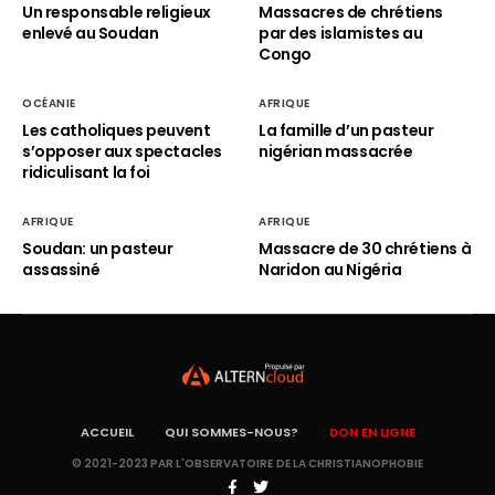
Un responsable religieux
Massacres de chrétiens
enlevé au Soudan
par des islamistes au
Congo
OCÉANIE
AFRIQUE
Les catholiques peuvent
La famille d’un pasteur
s’opposer aux spectacles
nigérian massacrée
ridiculisant la foi
AFRIQUE
AFRIQUE
Soudan: un pasteur
Massacre de 30 chrétiens à
assassiné
Naridon au Nigéria
ACCUEIL
QUI SOMMES-NOUS?
DON EN LIGNE
© 2021-2023 PAR L'OBSERVATOIRE DE LA CHRISTIANOPHOBIE