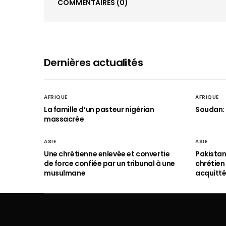
COMMENTAIRES
(0)
Dernières actualités
AFRIQUE
AFRIQUE
La famille d’un pasteur nigérian
Soudan: 
massacrée
ASIE
ASIE
Une chrétienne enlevée et convertie
Pakistan
de force confiée par un tribunal à une
chrétie
musulmane
acquitt