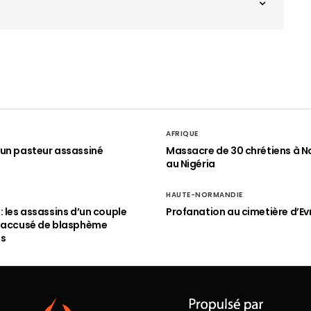
AFRIQUE
un pasteur assassiné
Massacre de 30 chrétiens à N
au Nigéria
HAUTE-NORMANDIE
: les assassins d’un couple
Profanation au cimetière d’Ev
n accusé de blasphème
és