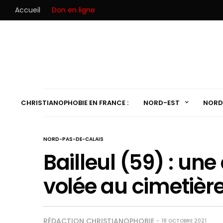
Accueil
Don en ligne
CHRISTIANOPHOBIE EN FRANCE :
NORD-EST
NORD
NORD-PAS-DE-CALAIS
Bailleul (59) : une
volée au cimetièr
RÉDACTION CHRISTIANOPHOBIE
18 OCTOBRE 2021