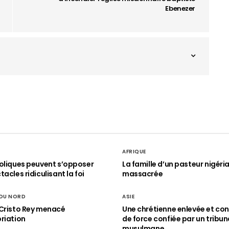
Ebenezer
AFRIQUE
oliques peuvent s’opposer
La famille d’un pasteur nigéri
acles ridiculisant la foi
massacrée
 DU NORD
ASIE
Cristo Rey menacé
Une chrétienne enlevée et con
riation
de force confiée par un tribun
musulmane