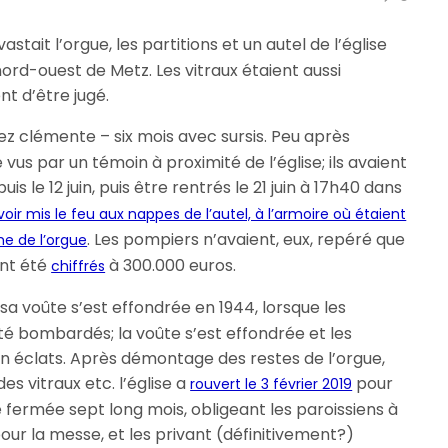
astait l’orgue, les partitions et un autel de l’église
nord-ouest de Metz. Les vitraux étaient aussi
nt d’être jugé.
z clémente – six mois avec sursis. Peu après
 vus par un témoin à proximité de l’église; ils avaient
is le 12 juin, puis être rentrés le 21 juin à 17h40 dans
voir mis le feu aux nappes de l’autel, à l’armoire où étaient
. Les pompiers n’avaient, eux, repéré que
he de l’orgue
ont été
à 300.000 euros.
chiffrés
sa voûte s’est effondrée en 1944, lorsque les
été bombardés; la voûte s’est effondrée et les
en éclats. Après démontage des restes de l’orgue,
es vitraux etc. l’église a
pour
rouvert le 3 février 2019
e fermée sept long mois, obligeant les paroissiens à
our la messe, et les privant (définitivement?)