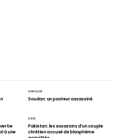
AFRIQUE
an
Soudan: un pasteur assassiné
ASIE
vertie
Pakistan: les assassins d’un couple
al à une
chrétien accusé de blasphème
acquittés