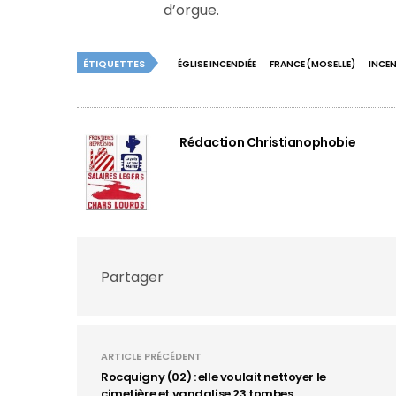
d’orgue.
ÉTIQUETTES
ÉGLISE INCENDIÉE
FRANCE (MOSELLE)
INCEN
Rédaction Christianophobie
Partager
ARTICLE PRÉCÉDENT
Rocquigny (02) : elle voulait nettoyer le
cimetière et vandalise 23 tombes