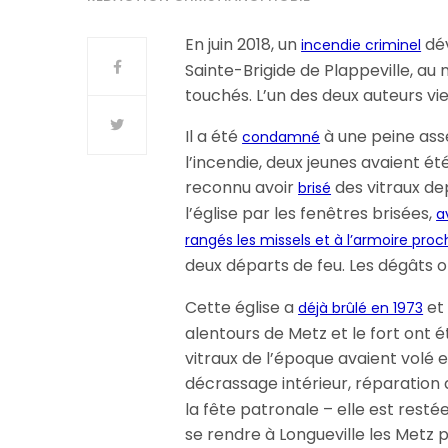
En juin 2018, un
dév
incendie criminel
Sainte-Brigide de Plappeville, au 
touchés. L’un des deux auteurs vie
Il a été
à une peine asse
condamné
l’incendie, deux jeunes avaient été
reconnu avoir
des vitraux depu
brisé
l’église par les fenêtres brisées,
a
rangés les missels et à l’armoire proc
deux départs de feu. Les dégâts 
Cette église a
et 
déjà brûlé en 1973
alentours de Metz et le fort ont 
vitraux de l’époque avaient volé 
décrassage intérieur, réparation d
la fête patronale – elle est resté
se rendre à Longueville les Metz p