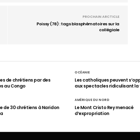
PROCHAIN ARCTICLE
Poissy (78) : tags blasphématoires sur la
collégiale
OCÉANIE
s de chrétiens par des
Les catholiques peuvent s’op
es au Congo
aux spectacles ridiculisant la 
AMÉRIQUE DU NORD
 de 30 chrétiens à Naridon
Le Mont Cristo Rey menacé
ia
d’expropriation