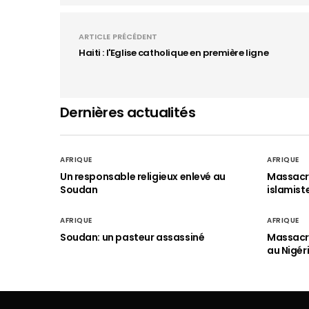
ARTICLE PRÉCÉDENT
Haiti : l'Eglise catholique en première ligne
Dernières actualités
AFRIQUE
AFRIQUE
Un responsable religieux enlevé au
Massacre
Soudan
islamist
AFRIQUE
AFRIQUE
Soudan: un pasteur assassiné
Massacre
au Nigér