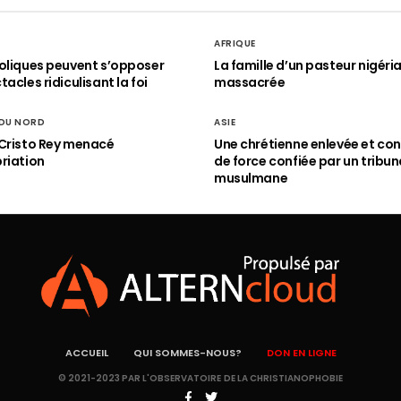
AFRIQUE
oliques peuvent s’opposer
La famille d’un pasteur nigéri
acles ridiculisant la foi
massacrée
 DU NORD
ASIE
Cristo Rey menacé
Une chrétienne enlevée et con
riation
de force confiée par un tribun
musulmane
ACCUEIL
QUI SOMMES-NOUS?
DON EN LIGNE
© 2021-2023 PAR L'OBSERVATOIRE DE LA CHRISTIANOPHOBIE