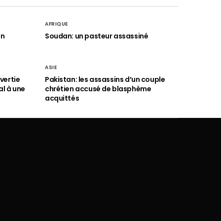
AFRIQUE
an
Soudan: un pasteur assassiné
ASIE
vertie
Pakistan: les assassins d’un couple
al à une
chrétien accusé de blasphème
acquittés