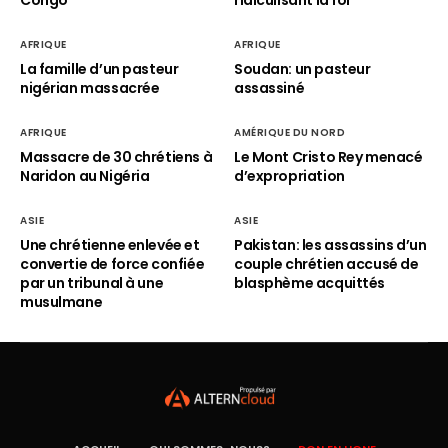
Congo
ridiculisant la foi
AFRIQUE
AFRIQUE
La famille d’un pasteur
Soudan: un pasteur
nigérian massacrée
assassiné
AFRIQUE
AMÉRIQUE DU NORD
Massacre de 30 chrétiens à
Le Mont Cristo Rey menacé
Naridon au Nigéria
d’expropriation
ASIE
ASIE
Une chrétienne enlevée et
Pakistan: les assassins d’un
convertie de force confiée
couple chrétien accusé de
par un tribunal à une
blasphème acquittés
musulmane