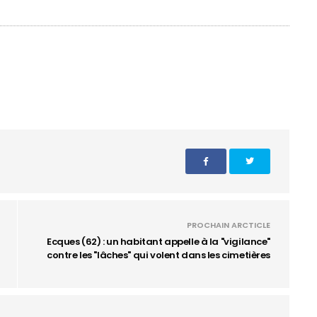
PROCHAIN ARCTICLE
Ecques (62) : un habitant appelle à la "vigilance"
contre les "lâches" qui volent dans les cimetières