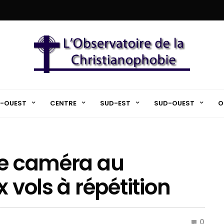
-OUEST
CENTRE
SUD-EST
SUD-OUEST
O
ne caméra au
 vols à répétition
0