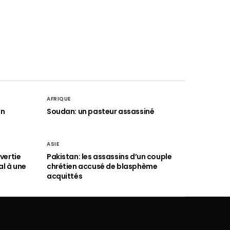
AFRIQUE
an
Soudan: un pasteur assassiné
ASIE
vertie
Pakistan: les assassins d’un couple
al à une
chrétien accusé de blasphème
acquittés