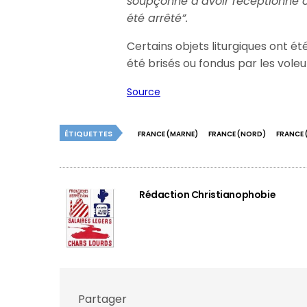
soupçonné d’avoir réceptionné 
été arrêté”.
Certains objets liturgiques ont ét
été brisés ou fondus par les voleu
Source
ÉTIQUETTES
FRANCE (MARNE)
FRANCE (NORD)
FRANCE
Rédaction Christianophobie
Partager