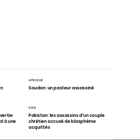
AFRIQUE
an
Soudan: un pasteur assassiné
ASIE
vertie
Pakistan: les assassins d’un couple
al à une
chrétien accusé de blasphème
acquittés