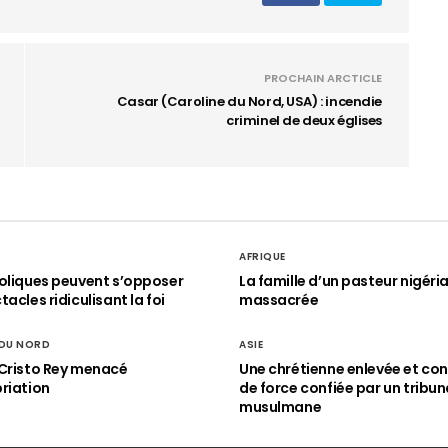
PROCHAIN ARCTICLE
Casar (Caroline du Nord, USA) : incendie
criminel de deux églises
AFRIQUE
oliques peuvent s’opposer
La famille d’un pasteur nigéri
acles ridiculisant la foi
massacrée
 DU NORD
ASIE
Cristo Rey menacé
Une chrétienne enlevée et con
riation
de force confiée par un tribun
musulmane