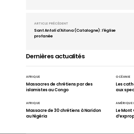
ARTICLE PRÉCÉDENT
Sant Antolí d'Aitona (Catalogne) : l'église
profanée
Dernières actualités
AFRIQUE
OCÉANIE
Massacres de chrétiens par des
Les cath
islamistes au Congo
aux spect
AFRIQUE
AMÉRIQUE
Massacre de 30 chrétiens à Naridon
Le Mont 
au Nigéria
d’exprop