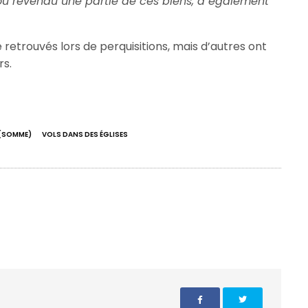
ou revendu une partie de ces biens, a également
é retrouvés lors de perquisitions, mais d’autres ont
rs.
 (SOMME)
VOLS DANS DES ÉGLISES