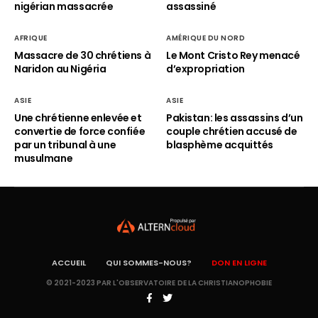
nigérian massacrée
assassiné
AFRIQUE
AMÉRIQUE DU NORD
Massacre de 30 chrétiens à
Le Mont Cristo Rey menacé
Naridon au Nigéria
d’expropriation
ASIE
ASIE
Une chrétienne enlevée et
Pakistan: les assassins d’un
convertie de force confiée
couple chrétien accusé de
par un tribunal à une
blasphème acquittés
musulmane
ACCUEIL
QUI SOMMES-NOUS?
DON EN LIGNE
© 2021-2023 PAR L'OBSERVATOIRE DE LA CHRISTIANOPHOBIE