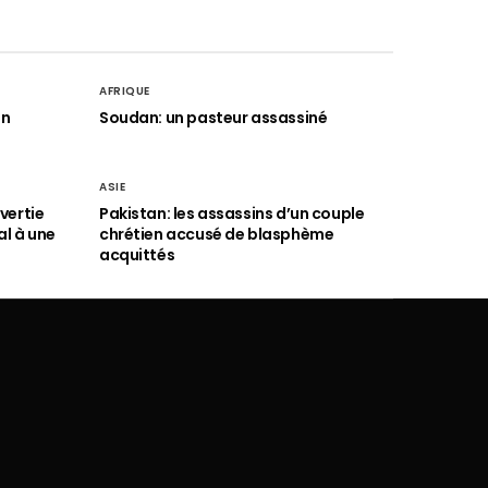
AFRIQUE
an
Soudan: un pasteur assassiné
ASIE
vertie
Pakistan: les assassins d’un couple
al à une
chrétien accusé de blasphème
acquittés