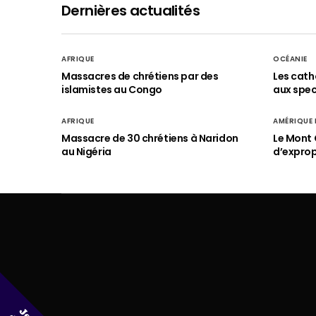
Dernières actualités
AFRIQUE
OCÉANIE
Massacres de chrétiens par des
Les cath
islamistes au Congo
aux spect
AFRIQUE
AMÉRIQUE
Massacre de 30 chrétiens à Naridon
Le Mont 
au Nigéria
d’exprop