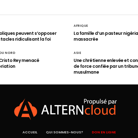
AFRIQUE
oliques peuvent s’opposer
La famille d’un pasteur nigéri
acles ridiculisant la foi
massacrée
 DU NORD
ASIE
Cristo Rey menacé
Une chrétienne enlevée et con
riation
de force confiée par un tribun
musulmane
ACCUEIL
QUI SOMMES-NOUS?
DON EN LIGNE